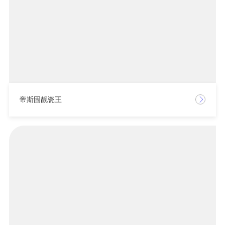
帝斯固靓瓷王