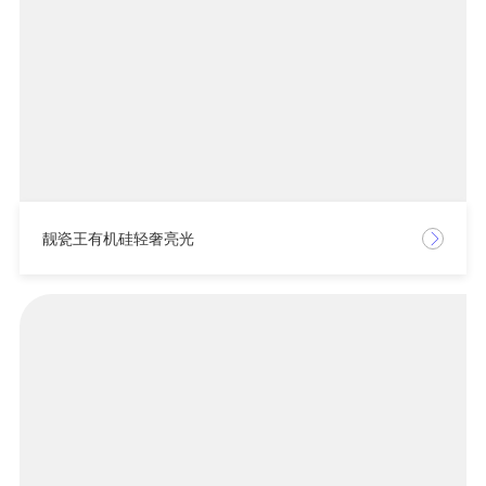
靓瓷王有机硅轻奢亮光