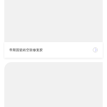
帝斯固瓷砖空鼓修复胶